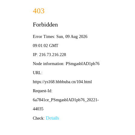
🍈 木瓜影院
木瓜香甜 · 好剧如潮 | 热门榜单 新鲜评论
🔍 搜索
全部
电影
电视剧
综艺
动漫
🎲 随机换一批
歌手2024
⭐ 7.6
📅 2024
综艺
顶级音乐竞演，直播真唱。